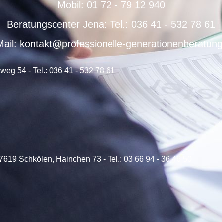
Mobil: 01 72 - 79 12 940
Beratungscenter Jena: Tel.: 036 41 - 532 78 61
ail: kontakt@professionelle-generationenberatun
weg 54 - Tel.: 036 41 - 532 78 61
07619 Schkölen, Hainchen 73
- Tel.: 03 66 94 - 36 46 50