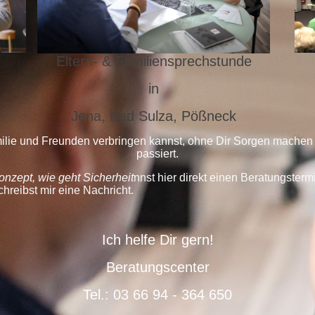
Eltern- & Familiensprechstunde
in
Jena, Bad Sulza, Pößneck
amilie und Freunden verbringen kannst, ohne Dir Sorgen mach
passiert.
nzept, wie geht Sicherheit
nnst hier direkt einen Beratungsterm
reibst mir eine Nachricht.
Ich helfe Dir gern!
Beratungscenter
Tel.: 03 66 94 - 364 650