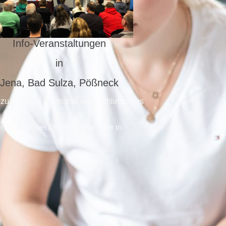
Info-Veranstaltungen
in
Jena, Bad Sulza, Pößneck
en zu müssen, wenn mal was Schlimmeres
in Online, bei Dir zu Hause oder in